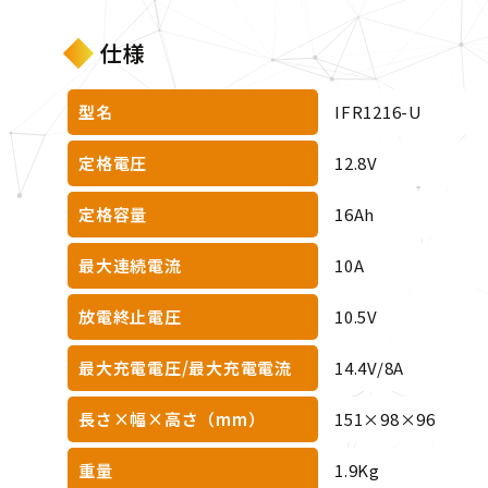
仕様
型名
IFR1216-U
定格電圧
12.8V
定格容量
16Ah
最大連続電流
10A
放電終止電圧
10.5V
最大充電電圧/最大充電電流
14.4V/8A
長さ×幅×高さ（mm）
151×98×96
重量
1.9Kg