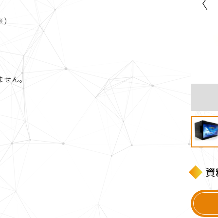
※）
ません。
資