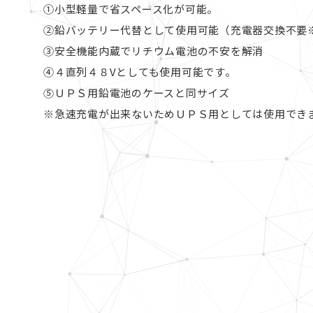
①⼩型軽量で省スペース化が可能。
②鉛バッテリー代替として使⽤可能（充電器交換不要
③安全機能内蔵でリチウム電池の不安を解消
④４直列４８Vとしても使⽤可能です。
⑤ＵＰＳ⽤鉛電池のケースと同サイズ
※急速充電が出来ないためＵＰＳ⽤としては使⽤でき